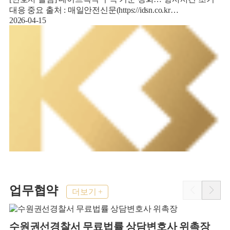
대응 중요 출처 : 매일안전신문(https://idsn.co.kr…
2026-04-15
2
업무협약
더보기 +
수원권선경찰서 무료법률 상담변호사 위촉장