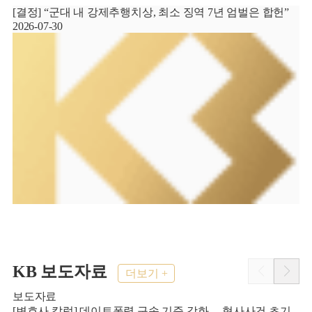
[결정] “군대 내 강제추행치상, 최소 징역 7년 엄벌은 합헌”
2026-07-30
2
KB 보도자료
더보기 +
보도자료
[변호사 칼럼] 데이트폭력 구속 기준 강화… 형사사건 초기