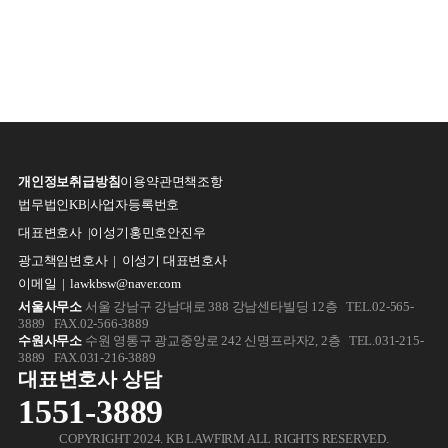
개인정보취급방침
이용약관
면책조항
|
법무법인KB
사업자등록번호
대표변호사 |
이성기
홍민호
안진우
광고책임변호사 | 이성기 대표변호사
이메일 | lawkbsw@naver.com
서울사무소
서울 강남구 강남대로 388 강남센타빌딩 12층 TEL.02-565-
3889 FAX.02-566-3889
수원사무소
수원 영통구 광교중앙로 242 신명프라자2, 2층 TEL.031-215-
3889 FAX.031-216-3889
대표변호사 상담
1551-3889
COPYRIGHT 2024. KB LAWFIRM ALL RIGHTS RESERVED.