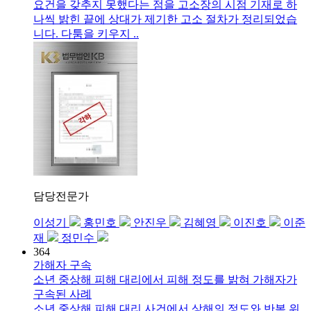
요건을 갖추지 못했다는 점을 고소장의 시점 기재로 하
나씩 밝힌 끝에 상대가 제기한 고소 절차가 정리되었습
니다. 다툼을 키우지 ..
담당전문가
이성기
홍민호
안진우
김혜영
이진호
이준
재
정민수
364
가해자 구속
소년 중상해 피해 대리에서 피해 정도를 밝혀 가해자가
구속된 사례
소년 중상해 피해 대리 사건에서 상해의 정도와 반복 위