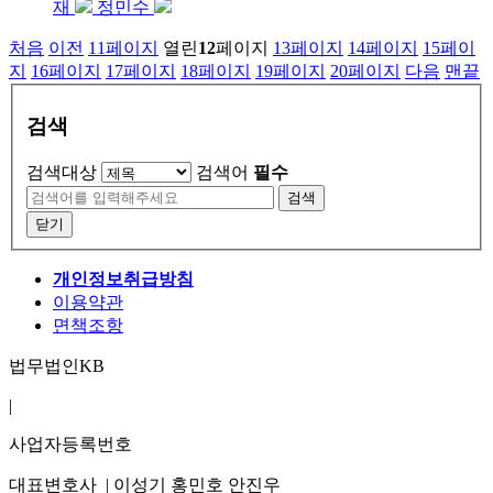
재
정민수
처음
이전
11
페이지
열린
12
페이지
13
페이지
14
페이지
15
페이
지
16
페이지
17
페이지
18
페이지
19
페이지
20
페이지
다음
맨끝
검색
검색대상
검색어
필수
검색
닫기
개인정보취급방침
이용약관
면책조항
법무법인KB
|
사업자등록번호
대표변호사 |
이성기
홍민호
안진우